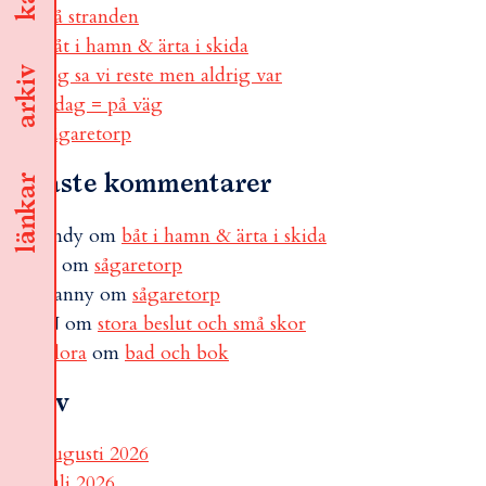
på stranden
båt i hamn & ärta i skida
jag sa vi reste men aldrig var
arkiv
i dag = på väg
sågaretorp
Senaste kommentarer
länkar
andy
om
båt i hamn & ärta i skida
B
om
sågaretorp
Fanny
om
sågaretorp
N
om
stora beslut och små skor
Flora
om
bad och bok
Arkiv
augusti 2026
juli 2026