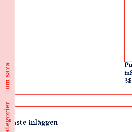
Pu
om sara
in
3$
kategorier
Senaste inläggen