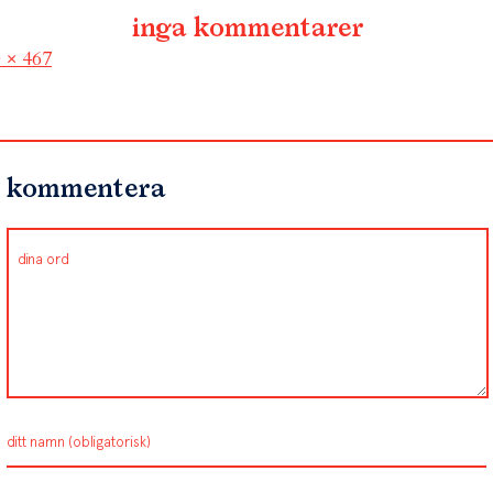
inga kommentarer
l
 × 467
kommentera