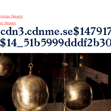
vious Image
xt Image
cdn3.cdnme.se$147917
$14_51b5999dddf2b3