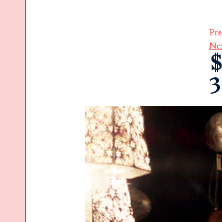
Pre
Ne
$
3