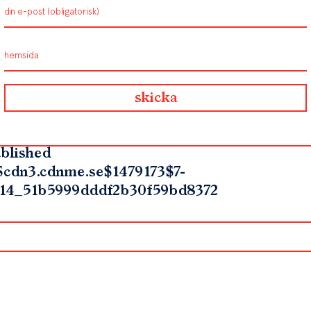
blished
$cdn3.cdnme.se$1479173$7-
14_51b5999dddf2b30f59bd8372