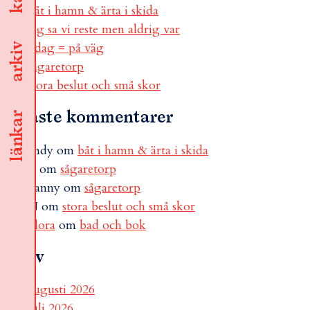
båt i hamn & ärta i skida
jag sa vi reste men aldrig var
i dag = på väg
arkiv
sågaretorp
stora beslut och små skor
Senaste kommentarer
länkar
andy
om
båt i hamn & ärta i skida
B
om
sågaretorp
Fanny
om
sågaretorp
N
om
stora beslut och små skor
Flora
om
bad och bok
Arkiv
augusti 2026
juli 2026