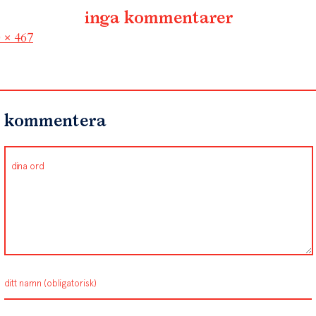
inga kommentarer
l
 × 467
kommentera