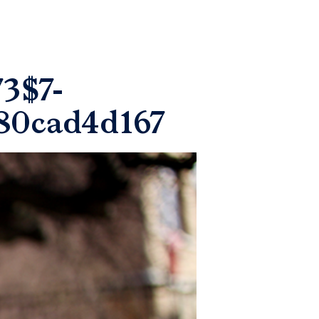
3$7-
80cad4d167