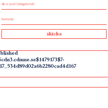
blished
$cdn3.cdnme.se$1479173$7-
17_534d89d02a6b2280cad4d167