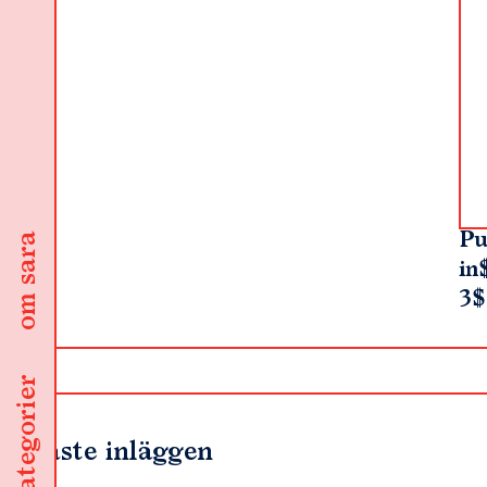
Pu
om sara
in
3$
kategorier
Senaste inläggen