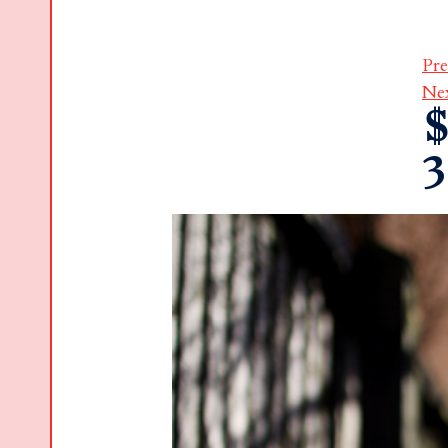
Pre
Ne
$
3