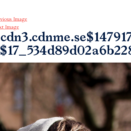
vious Image
xt Image
cdn3.cdnme.se$147917
$17_534d89d02a6b22