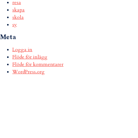
resa
skapa
skola
sy
Meta
Logga in
Flöde för inlägg
Flöde för kommentarer
WordPress.org