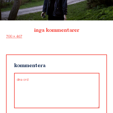
inga kommentarer
Full
700 × 467
size
kommentera