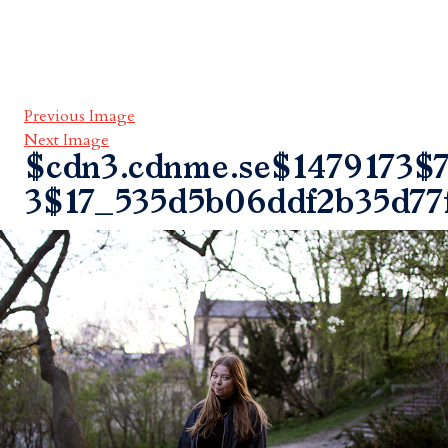
Previous Image
Next Image
$cdn3.cdnme.se$1479173$7
3$17_535d5b06ddf2b35d77