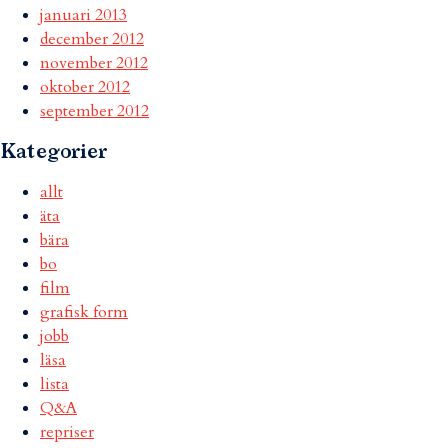
januari 2013
december 2012
november 2012
oktober 2012
september 2012
Kategorier
allt
äta
bära
bo
film
grafisk form
jobb
läsa
lista
Q&A
repriser