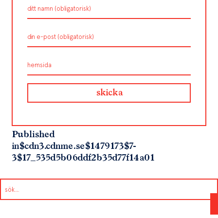
Published
in
$cdn3.cdnme.se$1479173$7-
3$17_535d5b06ddf2b35d77f14a01