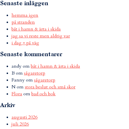
Senaste inläggen
hemma igen
på stranden
båt i hamn & ärta i skida
jag sa vi reste men aldrig var
i dag = på väg
Senaste kommentarer
andy
om
båt i hamn & ärta i skida
B
om
sågaretorp
Fanny
om
sågaretorp
N
om
stora beslut och små skor
Flora
om
bad och bok
Arkiv
augusti 2026
juli 2026