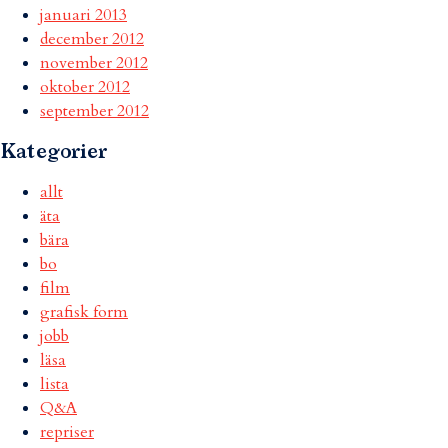
januari 2013
december 2012
november 2012
oktober 2012
september 2012
Kategorier
allt
äta
bära
bo
film
grafisk form
jobb
läsa
lista
Q&A
repriser