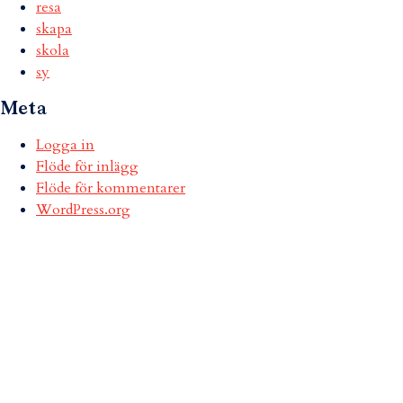
resa
skapa
skola
sy
Meta
Logga in
Flöde för inlägg
Flöde för kommentarer
WordPress.org