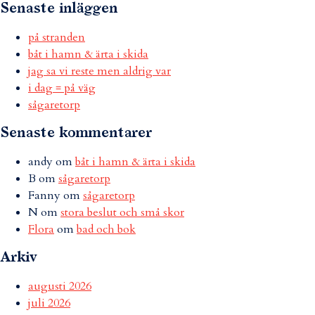
Senaste inläggen
på stranden
båt i hamn & ärta i skida
jag sa vi reste men aldrig var
i dag = på väg
sågaretorp
Senaste kommentarer
andy
om
båt i hamn & ärta i skida
B
om
sågaretorp
Fanny
om
sågaretorp
N
om
stora beslut och små skor
Flora
om
bad och bok
Arkiv
augusti 2026
juli 2026