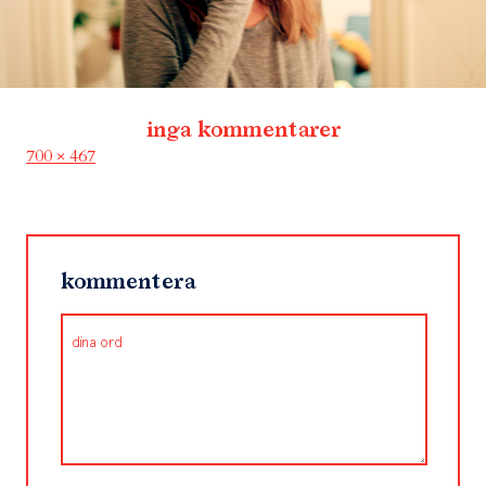
inga kommentarer
Full
700 × 467
size
kommentera