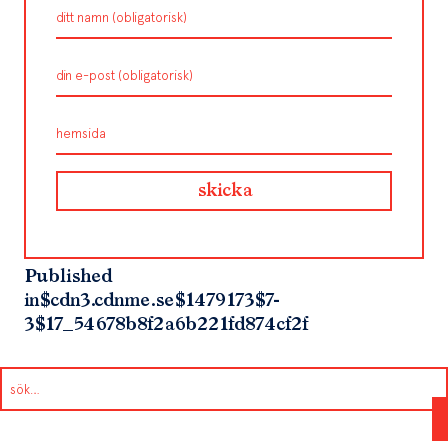
Published
in
$cdn3.cdnme.se$1479173$7-
3$17_54678b8f2a6b221fd874cf2f