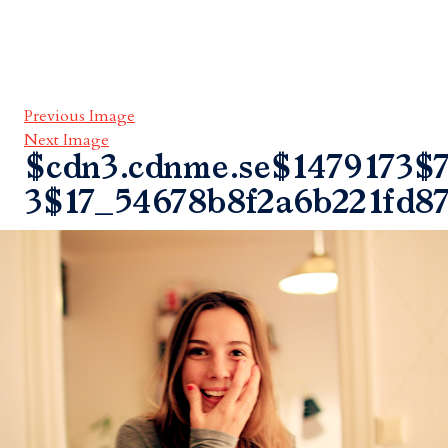
Previous Image
Next Image
$cdn3.cdnme.se$1479173$7
3$17_54678b8f2a6b221fd87