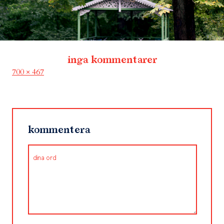
inga kommentarer
Full
700 × 467
size
kommentera