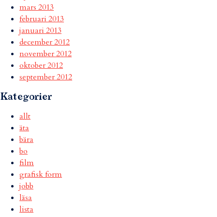
mars 2013
februari 2013
januari 2013
december 2012
november 2012
oktober 2012
september 2012
Kategorier
allt
äta
bära
bo
film
grafisk form
jobb
läsa
lista