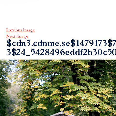
Previous Image
Next Image
$cdn3.cdnme.se$1479173$7
3$24_5428496eddf2b30c5