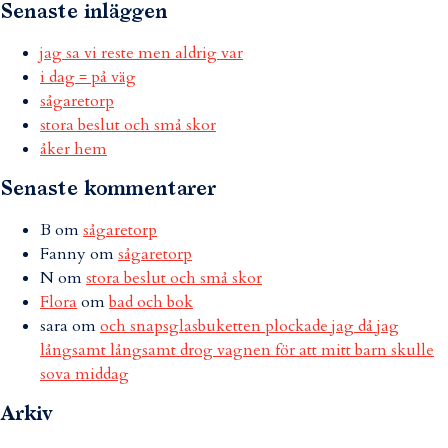
Senaste inläggen
jag sa vi reste men aldrig var
i dag = på väg
sågaretorp
stora beslut och små skor
åker hem
Senaste kommentarer
B
om
sågaretorp
Fanny
om
sågaretorp
N
om
stora beslut och små skor
Flora
om
bad och bok
sara
om
och snapsglasbuketten plockade jag då jag
långsamt långsamt drog vagnen för att mitt barn skulle
sova middag
Arkiv