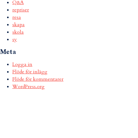
Q&A
repriser
resa
skapa
skola
sy
Meta
Logga in
Flöde för inlägg
Flöde för kommentarer
WordPress.org