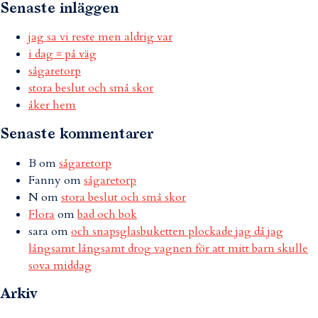
Senaste inläggen
jag sa vi reste men aldrig var
i dag = på väg
sågaretorp
stora beslut och små skor
åker hem
Senaste kommentarer
B
om
sågaretorp
Fanny
om
sågaretorp
N
om
stora beslut och små skor
Flora
om
bad och bok
sara
om
och snapsglasbuketten plockade jag då jag
långsamt långsamt drog vagnen för att mitt barn skulle
sova middag
Arkiv