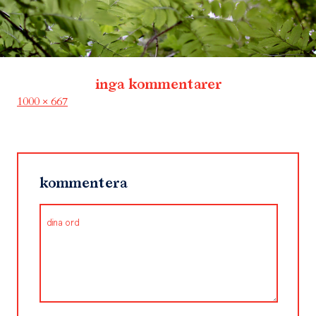
inga kommentarer
Full
1000 × 667
size
kommentera