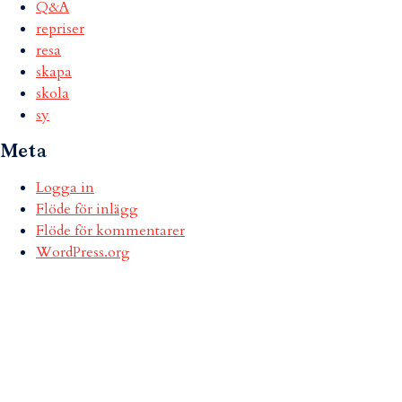
Q&A
repriser
resa
skapa
skola
sy
Meta
Logga in
Flöde för inlägg
Flöde för kommentarer
WordPress.org