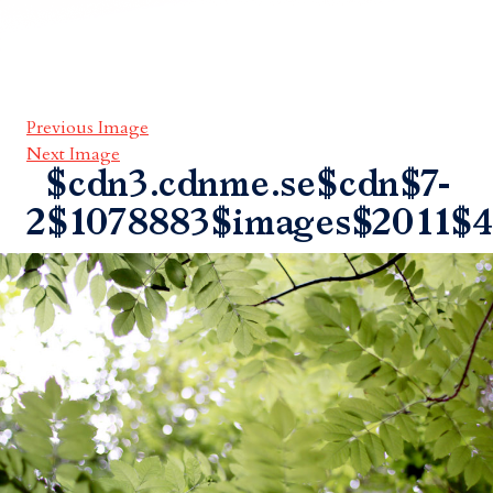
Previous Image
Next Image
$cdn3.cdnme.se$cdn$7-
2$1078883$images$2011$