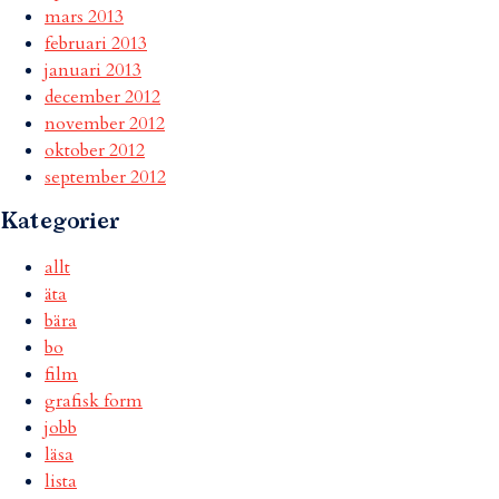
mars 2013
februari 2013
januari 2013
december 2012
november 2012
oktober 2012
september 2012
Kategorier
allt
äta
bära
bo
film
grafisk form
jobb
läsa
lista