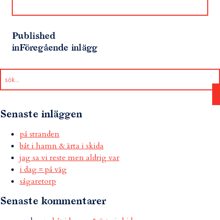
Published
in
Föregående inlägg
Senaste inläggen
på stranden
båt i hamn & ärta i skida
jag sa vi reste men aldrig var
i dag = på väg
sågaretorp
Senaste kommentarer