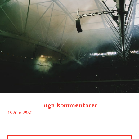
inga kommentarer
Full
1920 × 2560
size