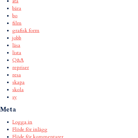
äta
bära
bo
film
grafisk form
jobb
läsa
lista
Q&A
repriser
resa
skapa
skola
sy
Meta
Logga in
Flöde för inlägg
Flöde för kommentarer