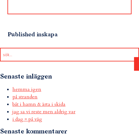
Published in
skapa
Senaste inläggen
hemma igen
på stranden
båt i hamn & ärta i skida
jag sa vi reste men aldrig var
i dag = på väg
Senaste kommentarer