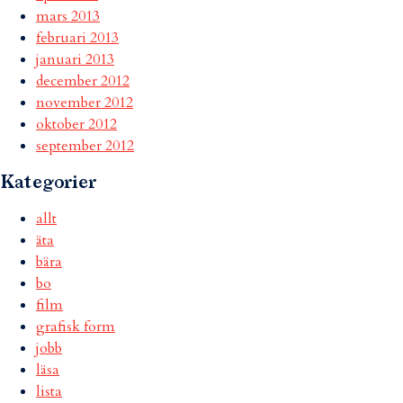
mars 2013
februari 2013
januari 2013
december 2012
november 2012
oktober 2012
september 2012
Kategorier
allt
äta
bära
bo
film
grafisk form
jobb
läsa
lista