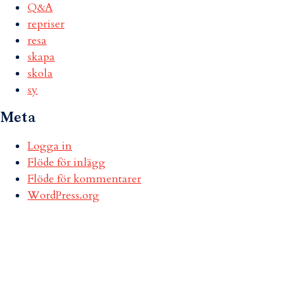
Q&A
repriser
resa
skapa
skola
sy
Meta
Logga in
Flöde för inlägg
Flöde för kommentarer
WordPress.org