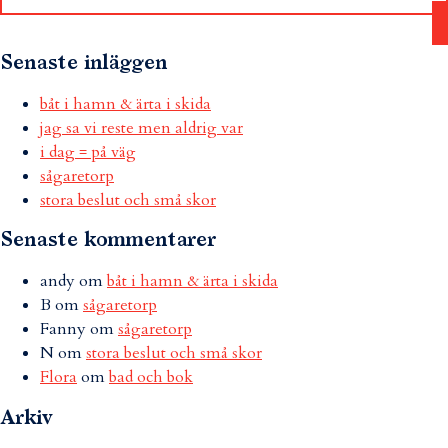
Senaste inläggen
båt i hamn & ärta i skida
jag sa vi reste men aldrig var
i dag = på väg
sågaretorp
stora beslut och små skor
Senaste kommentarer
andy
om
båt i hamn & ärta i skida
B
om
sågaretorp
Fanny
om
sågaretorp
N
om
stora beslut och små skor
Flora
om
bad och bok
Arkiv