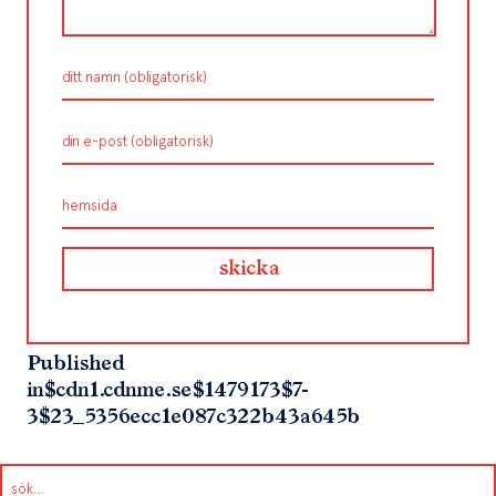
Published
in
$cdn1.cdnme.se$1479173$7-
3$23_5356ecc1e087c322b43a645b