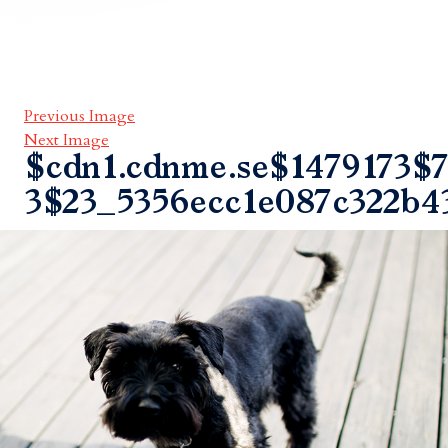
Previous Image
Next Image
$cdn1.cdnme.se$1479173$7
3$23_5356ecc1e087c322b4