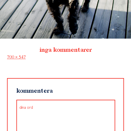
inga kommentarer
Full
700 × 547
size
kommentera