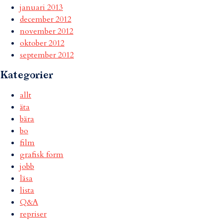
januari 2013
december 2012
november 2012
oktober 2012
september 2012
Kategorier
allt
äta
bära
bo
film
grafisk form
jobb
läsa
lista
Q&A
repriser