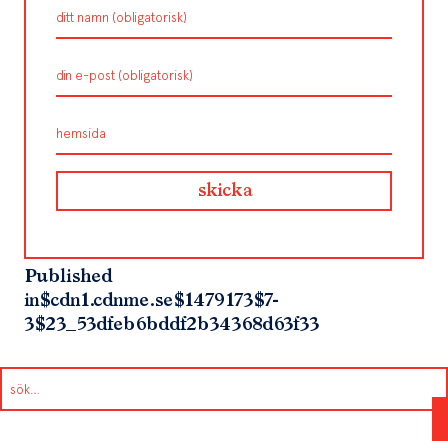
Published
in
$cdn1.cdnme.se$1479173$7-
3$23_53dfeb6bddf2b34368d63f33