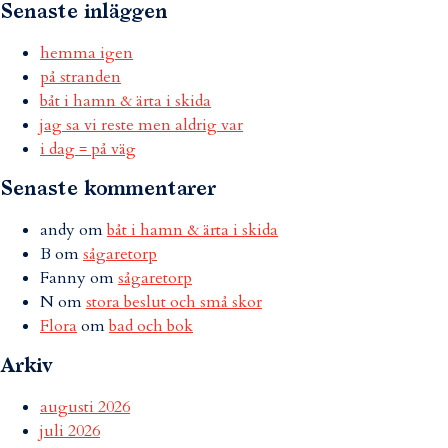
Senaste inläggen
hemma igen
på stranden
båt i hamn & ärta i skida
jag sa vi reste men aldrig var
i dag = på väg
Senaste kommentarer
andy
om
båt i hamn & ärta i skida
B
om
sågaretorp
Fanny
om
sågaretorp
N
om
stora beslut och små skor
Flora
om
bad och bok
Arkiv
augusti 2026
juli 2026