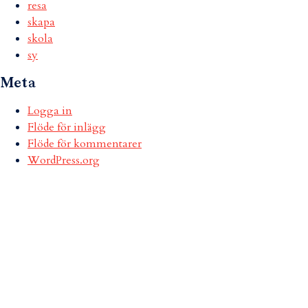
resa
skapa
skola
sy
Meta
Logga in
Flöde för inlägg
Flöde för kommentarer
WordPress.org