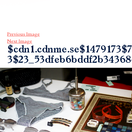
Previous Image
Next Image
$cdn1.cdnme.se$1479173$7
3$23_53dfeb6bddf2b34368