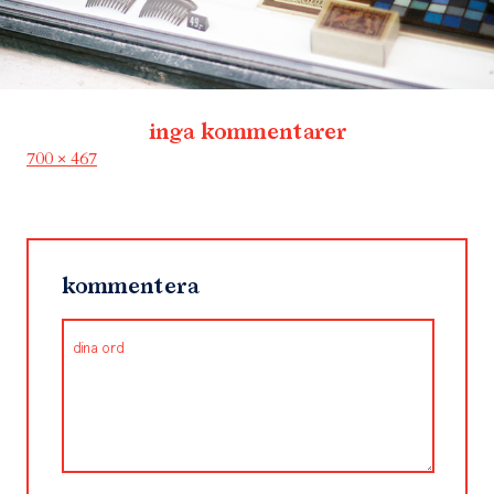
inga kommentarer
Full
700 × 467
size
kommentera