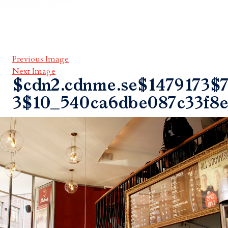
Previous Image
Next Image
$cdn2.cdnme.se$1479173$7
3$10_540ca6dbe087c33f8e