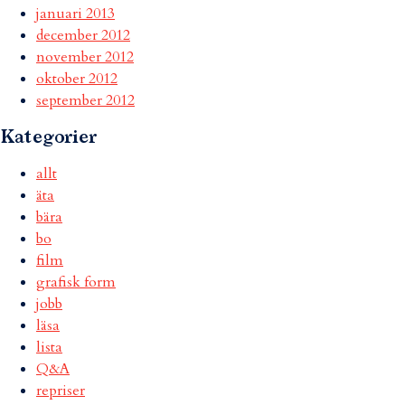
januari 2013
december 2012
november 2012
oktober 2012
september 2012
Kategorier
allt
äta
bära
bo
film
grafisk form
jobb
läsa
lista
Q&A
repriser