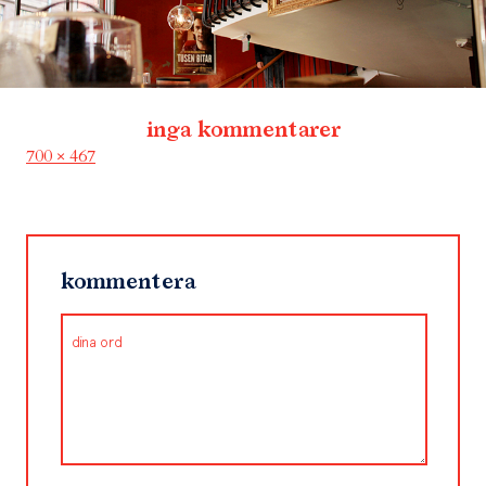
inga kommentarer
Full
700 × 467
size
kommentera