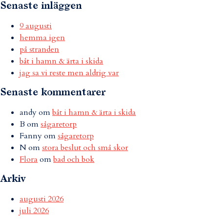
Senaste inläggen
9 augusti
hemma igen
på stranden
båt i hamn & ärta i skida
jag sa vi reste men aldrig var
Senaste kommentarer
andy
om
båt i hamn & ärta i skida
B
om
sågaretorp
Fanny
om
sågaretorp
N
om
stora beslut och små skor
Flora
om
bad och bok
Arkiv
augusti 2026
juli 2026