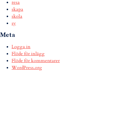
resa
skapa
skola
sy
Meta
Logga in
Flöde för inlägg
Flöde för kommentarer
WordPress.org