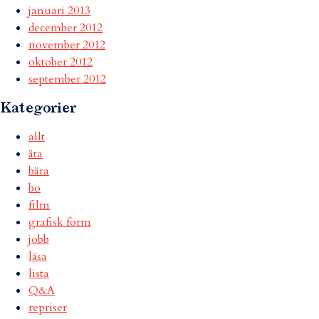
januari 2013
december 2012
november 2012
oktober 2012
september 2012
Kategorier
allt
äta
bära
bo
film
grafisk form
jobb
läsa
lista
Q&A
repriser