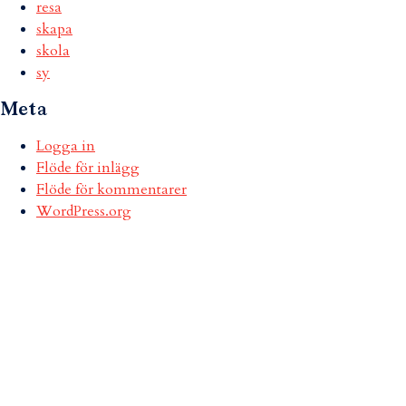
resa
skapa
skola
sy
Meta
Logga in
Flöde för inlägg
Flöde för kommentarer
WordPress.org