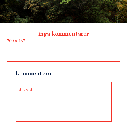
inga kommentarer
Full
700 × 467
size
kommentera