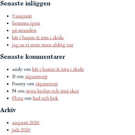
Senaste inläggen
9 augusti
hemma igen
på stranden
båt i hamn & ärta i skida
jag sa vi reste men aldrig var
Senaste kommentarer
andy
om
båt i hamn & ärta i skida
B
om
sågaretorp
Fanny
om
sågaretorp
N
om
stora beslut och små skor
Flora
om
bad och bok
Arkiv
augusti 2026
juli 2026