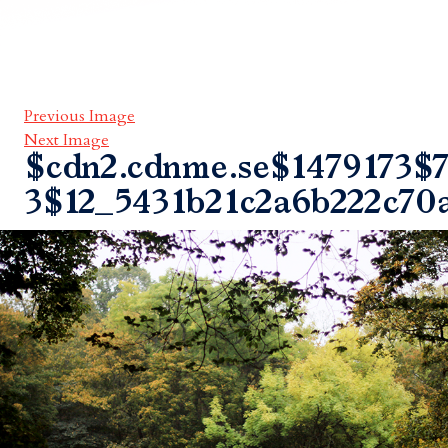
Previous Image
Next Image
$cdn2.cdnme.se$1479173$7
3$12_5431b21c2a6b222c70