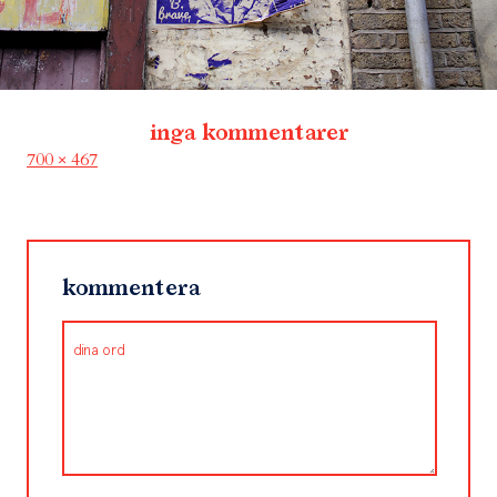
inga kommentarer
Full
700 × 467
size
kommentera