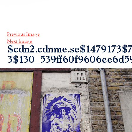
Previous Image
Next Image
$cdn2.cdnme.se$1479173$7
3$130_539ff60f9606ee6d5