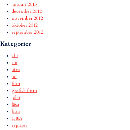
januari 2013
december 2012
november 2012
oktober 2012
september 2012
Kategorier
allt
äta
bära
bo
film
grafisk form
jobb
läsa
lista
Q&A
repriser