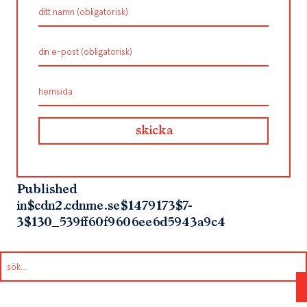
Published
in
$cdn2.cdnme.se$1479173$7-
3$130_539ff60f9606ee6d5943a9c4