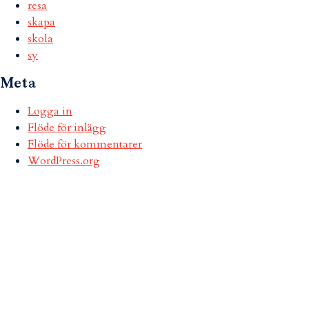
resa
skapa
skola
sy
Meta
Logga in
Flöde för inlägg
Flöde för kommentarer
WordPress.org