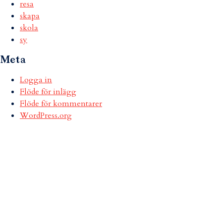
resa
skapa
skola
sy
Meta
Logga in
Flöde för inlägg
Flöde för kommentarer
WordPress.org