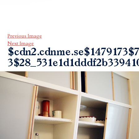
Previous Image
Next Image
$cdn2.cdnme.se$1479173$7
3$28_531e1d1dddf2b33941