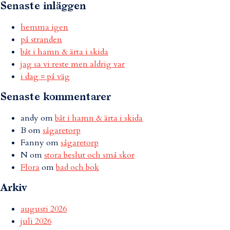
Senaste inläggen
hemma igen
på stranden
båt i hamn & ärta i skida
jag sa vi reste men aldrig var
i dag = på väg
Senaste kommentarer
andy
om
båt i hamn & ärta i skida
B
om
sågaretorp
Fanny
om
sågaretorp
N
om
stora beslut och små skor
Flora
om
bad och bok
Arkiv
augusti 2026
juli 2026