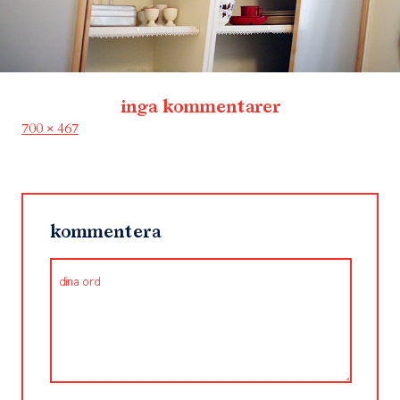
inga kommentarer
Full
700 × 467
size
kommentera