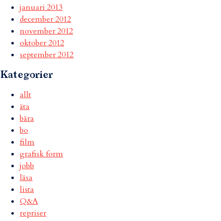
januari 2013
december 2012
november 2012
oktober 2012
september 2012
Kategorier
allt
äta
bära
bo
film
grafisk form
jobb
läsa
lista
Q&A
repriser