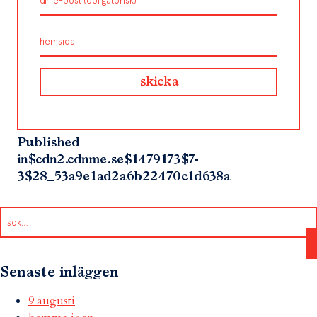
Published
in
$cdn2.cdnme.se$1479173$7-
3$28_53a9e1ad2a6b22470c1d638a
Senaste inläggen
9 augusti