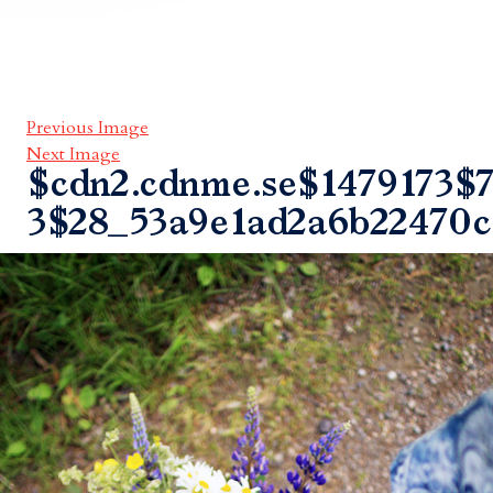
Previous Image
Next Image
$cdn2.cdnme.se$1479173$7
3$28_53a9e1ad2a6b22470c