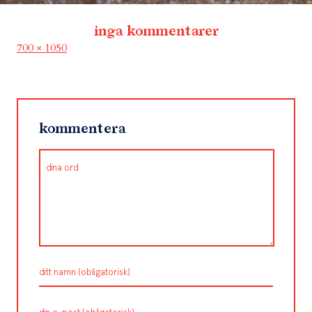
inga kommentarer
Full
700 × 1050
size
kommentera