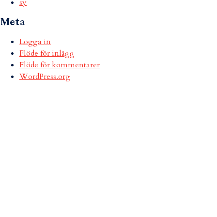
sy
Meta
Logga in
Flöde för inlägg
Flöde för kommentarer
WordPress.org