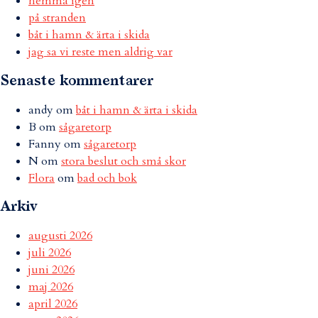
hemma igen
på stranden
båt i hamn & ärta i skida
jag sa vi reste men aldrig var
Senaste kommentarer
andy
om
båt i hamn & ärta i skida
B
om
sågaretorp
Fanny
om
sågaretorp
N
om
stora beslut och små skor
Flora
om
bad och bok
Arkiv
augusti 2026
juli 2026
juni 2026
maj 2026
april 2026