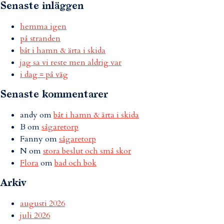
Senaste inläggen
hemma igen
på stranden
båt i hamn & ärta i skida
jag sa vi reste men aldrig var
i dag = på väg
Senaste kommentarer
andy
om
båt i hamn & ärta i skida
B
om
sågaretorp
Fanny
om
sågaretorp
N
om
stora beslut och små skor
Flora
om
bad och bok
Arkiv
augusti 2026
juli 2026