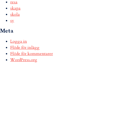
resa
skapa
skola
sy
Meta
Logga in
Flöde för inlägg
Flöde för kommentarer
WordPress.org