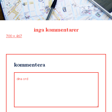
inga kommentarer
Full
700 × 467
size
kommentera