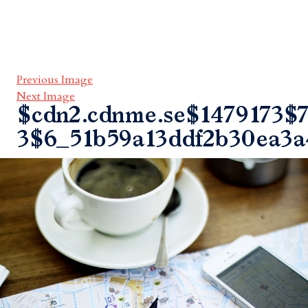
Previous Image
Next Image
$cdn2.cdnme.se$1479173$7
3$6_51b59a13ddf2b30ea3a