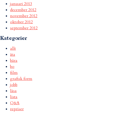
januari 2013
december 2012
november 2012
oktober 2012
september 2012
Kategorier
allt
äta
bära
bo
film
grafisk form
jobb
läsa
lista
Q&A
repriser