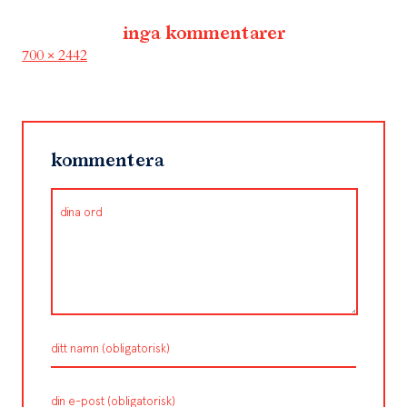
inga kommentarer
Full
700 × 2442
size
kommentera