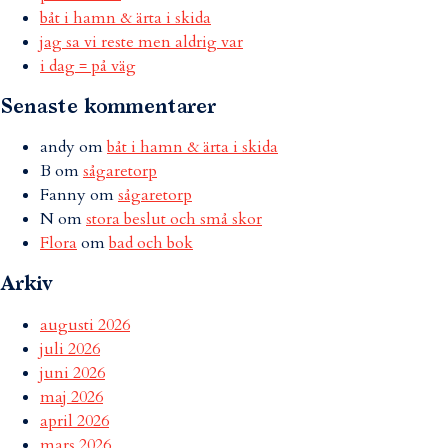
båt i hamn & ärta i skida
jag sa vi reste men aldrig var
i dag = på väg
Senaste kommentarer
andy
om
båt i hamn & ärta i skida
B
om
sågaretorp
Fanny
om
sågaretorp
N
om
stora beslut och små skor
Flora
om
bad och bok
Arkiv
augusti 2026
juli 2026
juni 2026
maj 2026
april 2026
mars 2026