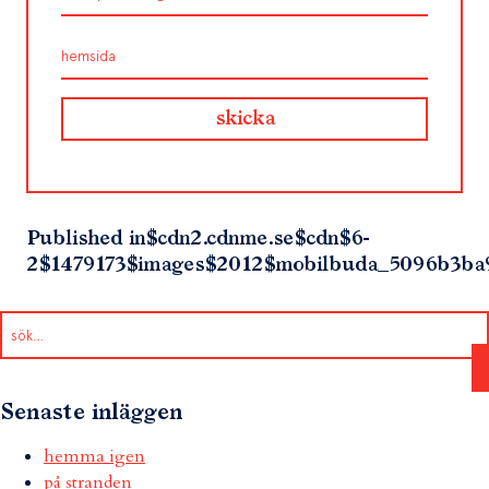
Published in
$cdn2.cdnme.se$cdn$6-
2$1479173$images$2012$mobilbuda_5096b3ba
Senaste inläggen
hemma igen
på stranden