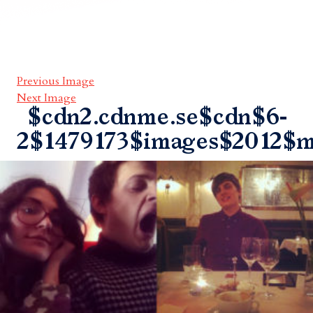
Previous Image
Next Image
$cdn2.cdnme.se$cdn$6-
2$1479173$images$2012$