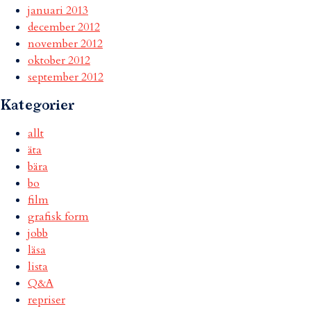
januari 2013
december 2012
november 2012
oktober 2012
september 2012
Kategorier
allt
äta
bära
bo
film
grafisk form
jobb
läsa
lista
Q&A
repriser