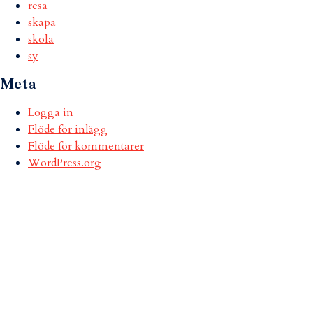
resa
skapa
skola
sy
Meta
Logga in
Flöde för inlägg
Flöde för kommentarer
WordPress.org