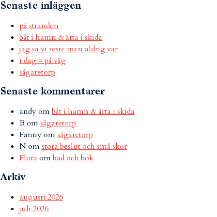
Senaste inläggen
på stranden
båt i hamn & ärta i skida
jag sa vi reste men aldrig var
i dag = på väg
sågaretorp
Senaste kommentarer
andy
om
båt i hamn & ärta i skida
B
om
sågaretorp
Fanny
om
sågaretorp
N
om
stora beslut och små skor
Flora
om
bad och bok
Arkiv
augusti 2026
juli 2026