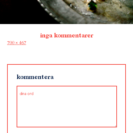
inga kommentarer
Full
700 × 467
size
kommentera