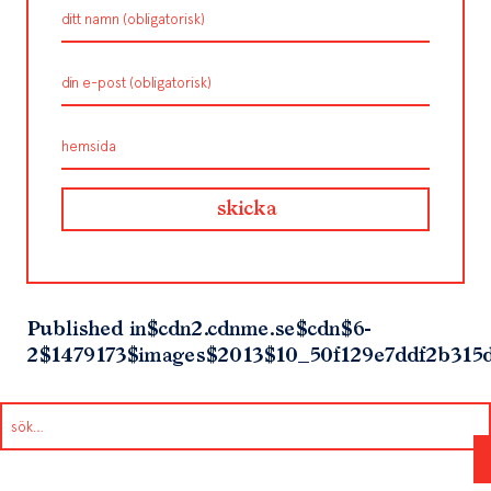
Published in
$cdn2.cdnme.se$cdn$6-
2$1479173$images$2013$10_50f129e7ddf2b315