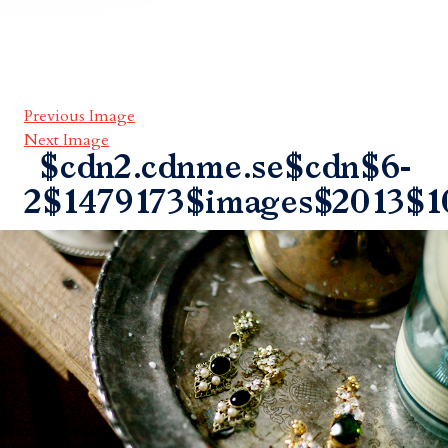
Previous Image
Next Image
$cdn2.cdnme.se$cdn$6-
2$1479173$images$2013$1